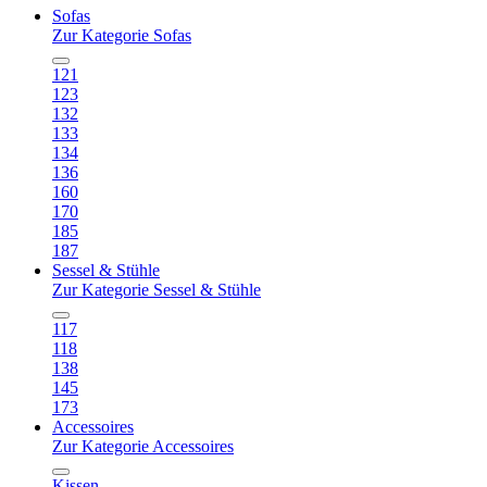
Sofas
Zur Kategorie Sofas
121
123
132
133
134
136
160
170
185
187
Sessel & Stühle
Zur Kategorie Sessel & Stühle
117
118
138
145
173
Accessoires
Zur Kategorie Accessoires
Kissen