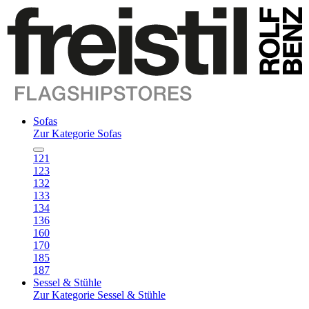
Sofas
Zur Kategorie Sofas
121
123
132
133
134
136
160
170
185
187
Sessel & Stühle
Zur Kategorie Sessel & Stühle