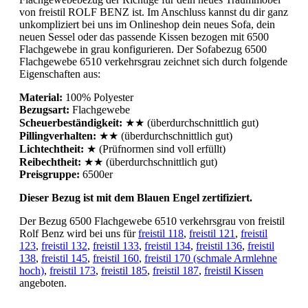
von freistil ROLF BENZ ist. Im Anschluss kannst du dir ganz
unkompliziert bei uns im Onlineshop dein neues Sofa, dein
neuen Sessel oder das passende Kissen bezogen mit 6500
Flachgewebe in grau konfigurieren. Der Sofabezug 6500
Flachgewebe 6510 verkehrsgrau zeichnet sich durch folgende
Eigenschaften aus:
Material:
100% Polyester
Bezugsart:
Flachgewebe
Scheuerbeständigkeit:
★★ (überdurchschnittlich gut)
Pillingverhalten:
★★ (überdurchschnittlich gut)
Lichtechtheit:
★ (Prüfnormen sind voll erfüllt)
Reibechtheit:
★★ (überdurchschnittlich gut)
Preisgruppe:
6500er
Dieser Bezug ist mit dem Blauen Engel zertifiziert.
Der Bezug 6500 Flachgewebe 6510 verkehrsgrau von freistil
Rolf Benz wird bei uns für
freistil 118
,
freistil 121
,
freistil
123
,
freistil 132
,
freistil 133
,
freistil 134
,
freistil 136
,
freistil
138
,
freistil 145
,
freistil 160
,
freistil 170 (schmale Armlehne
hoch)
,
freistil 173
,
freistil 185
,
freistil 187
,
freistil Kissen
angeboten.