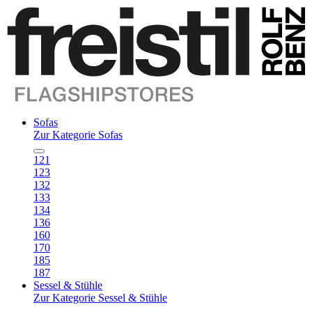
Sofas
Zur Kategorie Sofas
121
123
132
133
134
136
160
170
185
187
Sessel & Stühle
Zur Kategorie Sessel & Stühle