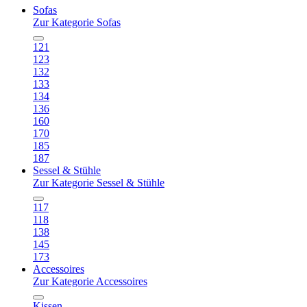
Sofas
Zur Kategorie Sofas
121
123
132
133
134
136
160
170
185
187
Sessel & Stühle
Zur Kategorie Sessel & Stühle
117
118
138
145
173
Accessoires
Zur Kategorie Accessoires
Kissen