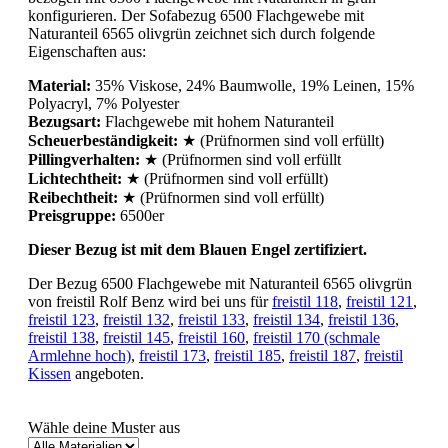
konfigurieren. Der Sofabezug 6500 Flachgewebe mit
Naturanteil 6565 olivgrün zeichnet sich durch folgende
Eigenschaften aus:
Material:
35% Viskose, 24% Baumwolle, 19% Leinen, 15%
Polyacryl, 7% Polyester
Bezugsart:
Flachgewebe mit hohem Naturanteil
Scheuerbeständigkeit:
★ (Prüfnormen sind voll erfüllt)
Pillingverhalten:
★ (Prüfnormen sind voll erfüllt
Lichtechtheit:
★ (Prüfnormen sind voll erfüllt)
Reibechtheit:
★ (Prüfnormen sind voll erfüllt)
Preisgruppe:
6500er
Dieser Bezug ist mit dem Blauen Engel zertifiziert.
Der Bezug 6500 Flachgewebe mit Naturanteil 6565 olivgrün
von freistil Rolf Benz wird bei uns für
freistil 118
,
freistil 121
,
freistil 123
,
freistil 132
,
freistil 133
,
freistil 134
,
freistil 136
,
freistil 138
,
freistil 145
,
freistil 160
,
freistil 170 (schmale
Armlehne hoch)
,
freistil 173
,
freistil 185
,
freistil 187
,
freistil
Kissen
angeboten.
Wähle deine Muster aus