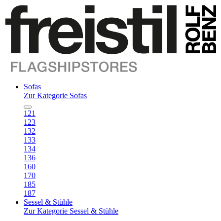
Sofas
Zur Kategorie Sofas
121
123
132
133
134
136
160
170
185
187
Sessel & Stühle
Zur Kategorie Sessel & Stühle