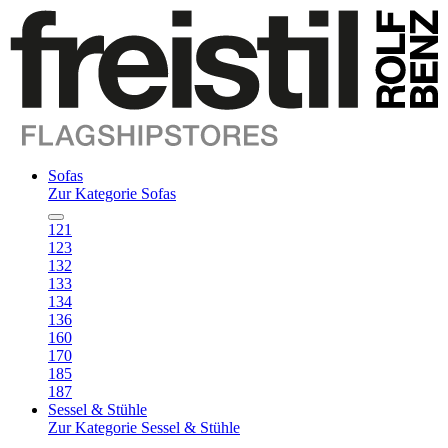
Sofas
Zur Kategorie Sofas
121
123
132
133
134
136
160
170
185
187
Sessel & Stühle
Zur Kategorie Sessel & Stühle