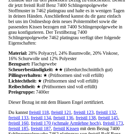
dir jetzt freistil Rolf Benz 7400 Schlingenpolgewebe
Stoffmuster in 7462 platingrau und halte es in wenigen Tagen
in deinen Händen. Anschließend kannst du dir ganz einfach
bei uns im Onlineshop dein neues Polstermöbel sowie die
passenden Kissen bezogen mit 7400 Schlingenpolgewebe in
grau konfigurieren. Der Textilbezug 7400
Schlingenpolgewebe 7462 platingrau verfügt über folgende
Eigenschaften:
Material:
28% Polyacryl, 24% Baumwolle, 20% Viskose,
16% Schurwolle und 12% Polyester
Bezugsart:
Flachgewebe
Scheuerbeständigkeit:
★★ (überdurchschnittlich gut)
Pillingverhalten:
★ (Prüfnormen sind voll erfüllt)
Lichtechtheit:
★ (Prüfnormen sind voll erfüllt)
Reibechtheit:
★ (Prüfnormen sind voll erfüllt)
Preisgruppe:
7400er
Dieser Bezug ist mit dem Blauen Engel zertifiziert.
Du kannst
freistil 118
,
freistil 121
,
freistil 123
,
freistil 132
,
freistil 133
,
freistil 134
,
freistil 136
,
freistil 138
,
freistil 145
,
freistil 160
,
freistil 170 (schmale Armlehne hoch)
,
freistil 173
,
freistil 185
,
freistil 187
,
freistil Kissen
mit dem Bezug 7400
Schlingenpolgewebe 7462 platingrau von freistil Rolf Benz